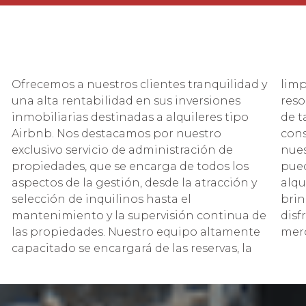
Ofrecemos a nuestros clientes tranquilidad y
limpieza, el check-in y check-out, la
una alta rentabilidad en sus inversiones
resolución de problemas y la optimización
inmobiliarias destinadas a alquileres tipo
de tarifas para garantizar una ocupación
Airbnb. Nos destacamos por nuestro
constante y una rentabilidad óptima. Con
exclusivo servicio de administración de
nuestro enfoque integral, nuestros clientes
propiedades, que se encarga de todos los
pueden confiar en que sus propiedades de
aspectos de la gestión, desde la atracción y
alquiler estarán en las mejores manos,
selección de inquilinos hasta el
brindándoles tranquilidad mientras
mantenimiento y la supervisión continua de
disfrutan de una alta rentabilidad en el
las propiedades. Nuestro equipo altamente
merc
capacitado se encargará de las reservas, la